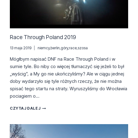
Race Through Poland 2019
13 maja 2019
niemcy
,
berlin
,
góry
,
race
,
szosa
Mógłbym napisać DNF na Race Through Poland i w
sumie tyle. Bo niby co więcej tłumaczyć się jeżeli to był
„wyścig”, a My go nie ukończyliśmy? Ale w ciągu jednej
doby wydarzyło się tyle różnych rzeczy, że nie można
spisać tego startu na straty. Wyruszyliśmy do Wrocławia
pociagiem o…
RACE
CZYTAJ DALEJ
THROUGH
POLAND
2019