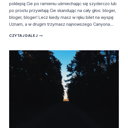
poklepią Cie po ramieniu uśmiechając się szyderczo lub
po prostu przywitają Cie skandując na cały głos: bloger,
bloger, bloger! Lecz kiedy masz w ręku bilet na wyspę
Uznam, a w drugim trzymasz najnowszego Canyona…
USEDOM
CZYTAJ DALEJ
GRAVEL