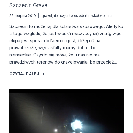
Szczecin Gravel
22 sierpnia 2019
gravel
,
niemcy
,
unteres odertal
,
wkołokomina
Szczecin to może raj dla kolarstwa szosowego. Ale tylko
z tego względu, że jest wioską i wszyscy się znają, więc
ekipa jest spora, do Niemiec jest, bliżej niż na
prawobrzeże, więc asfalty mamy dobre, bo
niemieckie. Często się mówi, że u nas nie ma
prawdziwych terenów do gravelowania, bo przecież…
SZCZECIN
CZYTAJ DALEJ
GRAVEL