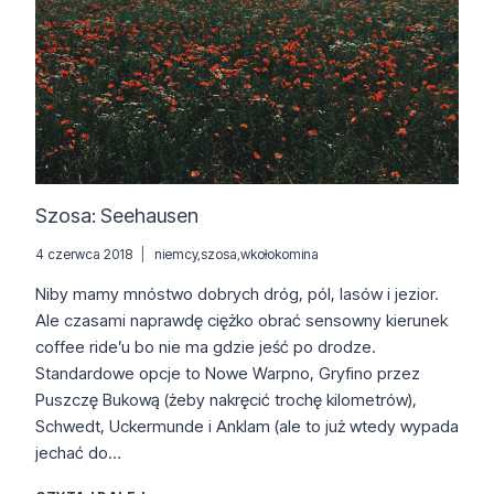
Szosa: Seehausen
4 czerwca 2018
niemcy
,
szosa
,
wkołokomina
Niby mamy mnóstwo dobrych dróg, pól, lasów i jezior.
Ale czasami naprawdę ciężko obrać sensowny kierunek
coffee ride’u bo nie ma gdzie jeść po drodze.
Standardowe opcje to Nowe Warpno, Gryfino przez
Puszczę Bukową (żeby nakręcić trochę kilometrów),
Schwedt, Uckermunde i Anklam (ale to już wtedy wypada
jechać do…
SZOSA: