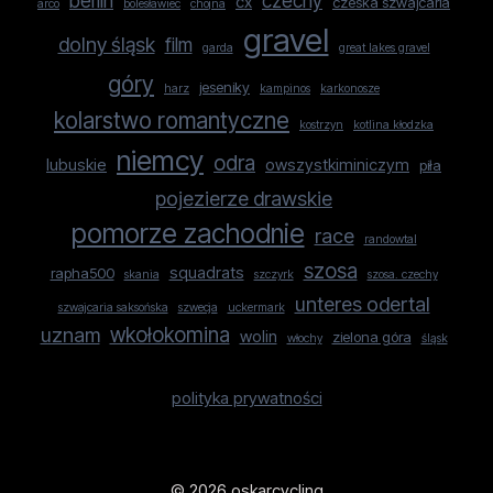
berlin
czechy
cx
czeska szwajcaria
arco
bolesławiec
chojna
gravel
dolny śląsk
film
garda
great lakes gravel
góry
jeseniky
harz
kampinos
karkonosze
kolarstwo romantyczne
kostrzyn
kotlina kłodzka
niemcy
odra
lubuskie
owszystkiminiczym
piła
pojezierze drawskie
pomorze zachodnie
race
randowtal
szosa
squadrats
rapha500
skania
szczyrk
szosa. czechy
unteres odertal
szwajcaria saksońska
szwecja
uckermark
uznam
wkołokomina
wolin
zielona góra
włochy
śląsk
polityka prywatności
© 2026 oskarcycling