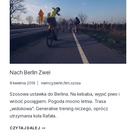
Nach Berlin Zwei
8 kwietnia 2019
niemcy
,
berlin
,
film
,
szosa
Szosowa ustawka do Berlina. Na kebaba, wypić piwo i
wrócić pociągiem. Pogoda mocno letnia. Trasa
„widokowa”. Generalnie trening niczego, oprócz
utrzymania koła Rafała.
NACH
CZYTAJ DALEJ
BERLIN