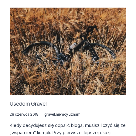
ZWEI
Usedom Gravel
28 czerwca 2018
gravel
,
niemcy
,
uznam
Kiedy decydujesz się odpalić bloga, musisz liczyć się ze
„wsparciem” kumpli. Przy pierwszej lepszej okazji