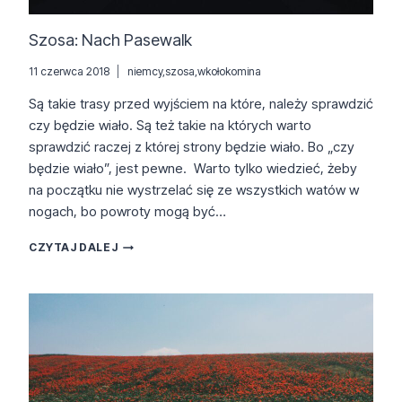
Szosa: Nach Pasewalk
11 czerwca 2018
niemcy
,
szosa
,
wkołokomina
Są takie trasy przed wyjściem na które, należy sprawdzić
czy będzie wiało. Są też takie na których warto
sprawdzić raczej z której strony będzie wiało. Bo „czy
będzie wiało”, jest pewne. Warto tylko wiedzieć, żeby
na początku nie wystrzelać się ze wszystkich watów w
nogach, bo powroty mogą być…
SZOSA:
CZYTAJ DALEJ
NACH
PASEWALK