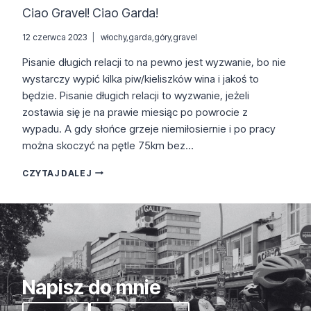
Ciao Gravel! Ciao Garda!
12 czerwca 2023
włochy
,
garda
,
góry
,
gravel
Pisanie długich relacji to na pewno jest wyzwanie, bo nie
wystarczy wypić kilka piw/kieliszków wina i jakoś to
będzie. Pisanie długich relacji to wyzwanie, jeżeli
zostawia się je na prawie miesiąc po powrocie z
wypadu. A gdy słońce grzeje niemiłosiernie i po pracy
można skoczyć na pętle 75km bez…
CIAO
CZYTAJ DALEJ
GRAVEL!
CIAO
GARDA!
Napisz do mnie