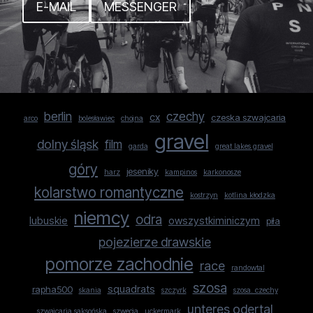
E-MAIL
MESSENGER
berlin
czechy
cx
czeska szwajcaria
arco
bolesławiec
chojna
gravel
dolny śląsk
film
garda
great lakes gravel
góry
jeseniky
harz
kampinos
karkonosze
kolarstwo romantyczne
kostrzyn
kotlina kłodzka
niemcy
odra
lubuskie
owszystkiminiczym
piła
pojezierze drawskie
pomorze zachodnie
race
randowtal
szosa
squadrats
rapha500
skania
szczyrk
szosa. czechy
unteres odertal
szwajcaria saksońska
szwecja
uckermark