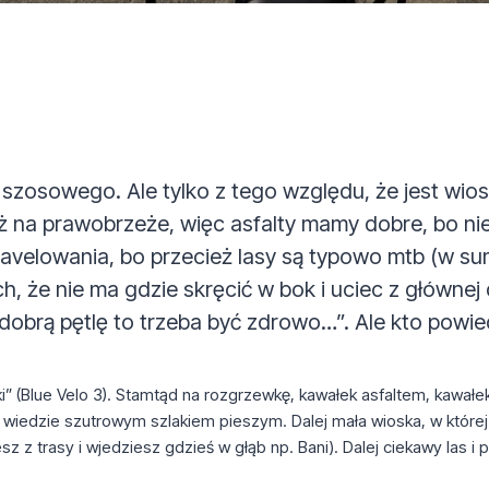
 szosowego. Ale tylko z tego względu, że jest wiosk
 niż na prawobrzeże, więc asfalty mamy dobre, bo n
velowania, bo przecież lasy są typowo mtb (w sumi
h, że nie ma gdzie skręcić w bok i uciec z głównej 
obrą pętlę to trzeba być zdrowo…”. Ale kto powiedzi
ki” (Blue Velo 3). Stamtąd na rozgrzewkę, kawałek asfaltem, kawał
i wiedzie szutrowym szlakiem pieszym. Dalej mała wioska, w której 
sz z trasy i wjedziesz gdzieś w głąb np. Bani). Dalej ciekawy las i 