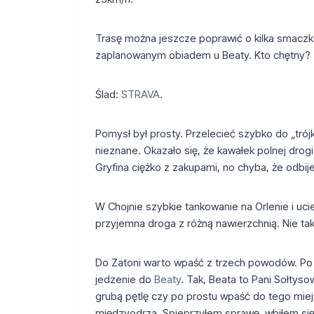
Trasę można jeszcze poprawić o kilka smaczk
zaplanowanym obiadem u Beaty. Kto chętny?
Ślad:
STRAVA
.
Pomysł był prosty. Przelecieć szybko do „trój
nieznane. Okazało się, że kawałek polnej drog
Gryfina ciężko z zakupami, no chyba, że odbije
W Chojnie szybkie tankowanie na Orlenie i uc
przyjemna droga z różną nawierzchnią. Nie taką 
Do Zatoni warto wpaść z trzech powodów. Po dro
jedzenie do
Beaty
. Tak, Beata to Pani Sołty
grubą pętlę czy po prostu wpaść do tego miejs
międzyodrza. Spieprzyłem sprawę, wbiłem się 