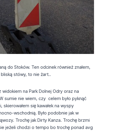
waną do Stoków. Ten odcinek również znałem,
liską stówy, to nie żart..
 z widokiem na Park Dolnej Odry oraz na
. W sumie nie wiem, czy celem było pyknąć
ni, skierowałem się kawałek na wyspy
łnocno-wschodnią. Było podobnie jak w
wąwozy. Trochę jak Dirty Kanza. Trochę brzmi
icie jeżeli chodzi o tempo bo trochę ponad avg