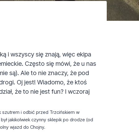
ą i wszyscy się znają, więc ekipa
iemieckie. Często się mówi, że u nas
e są). Ale to nie znaczy, że pod
drogi. Oj jest! Wiadomo, że ktoś
ał, że to nie jest fun? I wczoraj
ek szutrem i odbić przed Trzcińskiem w
był jakikolwiek czynny sklepik po drodze (od
polny wjazd do Chojny.