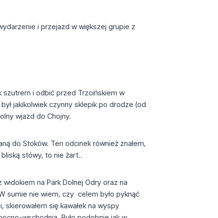
ydarzenie i przejazd w większej grupie z
ek szutrem i odbić przed Trzcińskiem w
był jakikolwiek czynny sklepik po drodze (od
polny wjazd do Chojny.
waną do Stoków. Ten odcinek również znałem,
liską stówy, to nie żart..
 z widokiem na Park Dolnej Odry oraz na
. W sumie nie wiem, czy celem było pyknąć
ni, skierowałem się kawałek na wyspy
łnocno-wschodnią. Było podobnie jak w