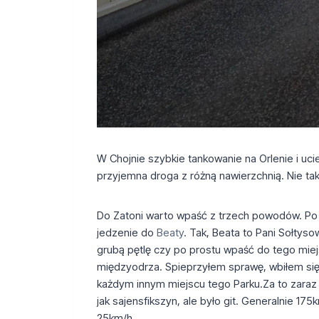
W Chojnie szybkie tankowanie na Orlenie i uc
przyjemna droga z różną nawierzchnią. Nie taką 
Do Zatoni warto wpaść z trzech powodów. Po dro
jedzenie do
Beaty
. Tak, Beata to Pani Sołty
grubą pętlę czy po prostu wpaść do tego miejs
międzyodrza. Spieprzyłem sprawę, wbiłem się 
każdym innym miejscu tego Parku.Za to zaraz z
jak sajensfikszyn, ale było git. Generalnie 1
25km/h.