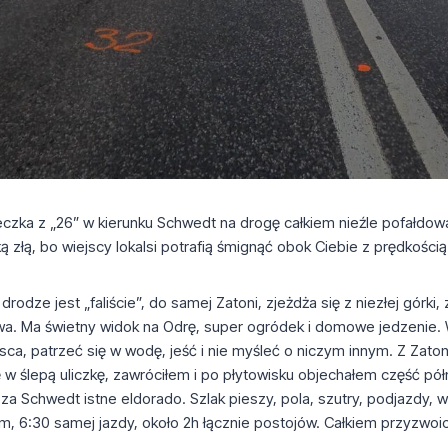
ieczka z „26” w kierunku Schwedt na drogę całkiem nieźle pofałdo
złą, bo wiejscy lokalsi potrafią śmignąć obok Ciebie z prędkością b
dze jest „faliście”, do samej Zatoni, zjeżdża się z niezłej górki,
sowa. Ma świetny widok na Odrę, super ogródek i domowe jedzenie
ca, patrzeć się w wodę, jeść i nie myśleć o niczym innym. Z Zato
w ślepą uliczkę, zawróciłem i po płytowisku objechałem część pó
a Schwedt istne eldorado. Szlak pieszy, pola, szutry, podjazdy, 
75km, 6:30 samej jazdy, około 2h łącznie postojów. Całkiem przyzwo