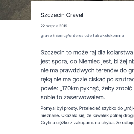
Szczecin Gravel
22 sierpnia 2019
gravel
/
niemcy
/
unteres odertal
/
wkołokomina
Szczecin to może raj dla kolarstwa
jest spora, do Niemiec jest, bliżej
nie ma prawdziwych terenów do gra
ręką nie ma gdzie ciskać po szutrac
powie: „170km pyknąć, żeby zrobić d
sobie to zaserwowałem.
Pomysł był prosty. Przelecieć szybko do „trój
nieznane. Okazało się, że kawałek polnej drog
Gryfina ciężko z zakupami, no chyba, że odbije