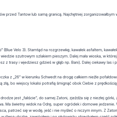
ów przed Tantow lub samą granicą. Najchętniej zorganizowałbym w
ki” (Blue Velo 3). Stamtąd na rozgrzewkę, kawałek asfaltem, kawał
i wiedzie szutrowym szlakiem pieszym. Dalej mała wioska, w której 
sz z trasy i wjedziesz gdzieś w głąb np. Bani). Dalej ciekawy las i 
ieczka z „26” w kierunku Schwedt na drogę całkiem nieźle pofałdo
złą, bo wiejscy lokalsi potrafią śmignąć obok Ciebie z prędkością b
dze jest „faliście”, do samej Zatoni, zjeżdża się z niezłej górki,
sowa. Ma świetny widok na Odrę, super ogródek i domowe jedzenie
ca, patrzeć się w wodę, jeść i nie myśleć o niczym innym. Z Zato
w ślepą uliczkę, zawróciłem i po płytowisku objechałem część pó