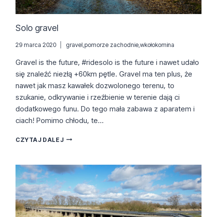
Solo gravel
29 marca 2020
gravel
,
pomorze zachodnie
,
wkołokomina
Gravel is the future, #ridesolo is the future i nawet udało
się znaleźć niezłą +60km pętle. Gravel ma ten plus, że
nawet jak masz kawałek dozwolonego terenu, to
szukanie, odkrywanie i rzeźbienie w terenie dają ci
dodatkowego funu. Do tego mała zabawa z aparatem i
ciach! Pomimo chłodu, te…
SOLO
CZYTAJ DALEJ
GRAVEL