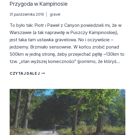
Przygoda w Kampinosie
31 października 2019
gravel
To było tak: Piotr i Paweł z Canyon powiedzieli mi, że w
Warszawie (a tak naprawdę w Puszczy Kampinoskiej),
jest taka tam ustawka gravelowa. No i oczywiście –
jedziemy. Brzmiało sensownie. W końcu zrobić ponad
500km w jedną stronę, żeby przejechać pętlę ~130km to
tzw. „stan wyższej konieczności” (pomimo, że któryś…
PRZYGODA
CZYTAJ DALEJ
W
KAMPINOSIE