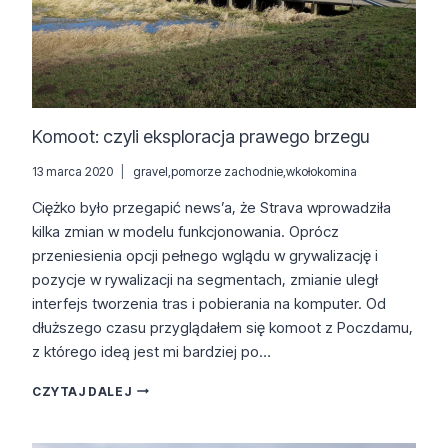
Komoot: czyli eksploracja prawego brzegu
13 marca 2020
gravel
,
pomorze zachodnie
,
wkołokomina
Ciężko było przegapić news’a, że Strava wprowadziła
kilka zmian w modelu funkcjonowania. Oprócz
przeniesienia opcji pełnego wglądu w grywalizację i
pozycje w rywalizacji na segmentach, zmianie uległ
interfejs tworzenia tras i pobierania na komputer. Od
dłuższego czasu przyglądałem się komoot z Poczdamu,
z którego ideą jest mi bardziej po…
KOMOOT:
CZYTAJ DALEJ
CZYLI
EKSPLORACJA
PRAWEGO