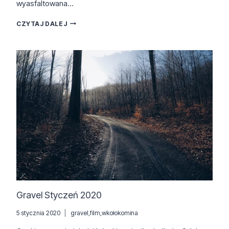
wyasfaltowana…
POMORZE
CZYTAJ DALEJ
ZACHODNIE
Gravel Styczeń 2020
5 stycznia 2020
gravel
,
film
,
wkołokomina