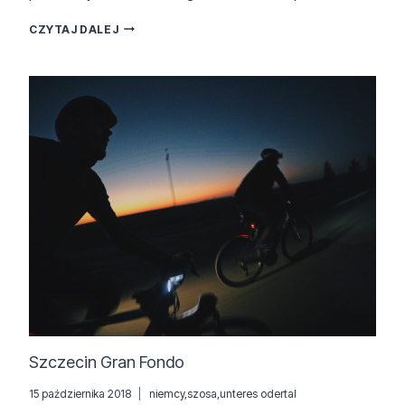
SZCZECIN
CZYTAJ DALEJ
GRAVEL
Szczecin Gran Fondo
15 października 2018
niemcy
,
szosa
,
unteres odertal