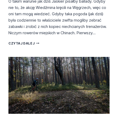
O takim warunie jak dziś Jaskier pisałby ballady. Gdyby
nie to, że akcję Wiedźmina kręcili na Węgrzech, więc co
oni tam mogą wiedzieć. Gdyby taka pogoda (jak dziś)
była codziennie to właściciele zwifta mogliby zebrać
zabawki i zrobić z nich kopiec niechcianych trenażerów.
Niczym rowerów miejskich w Chinach. Pierwszy…
GRAVEL
CZYTAJ DALEJ
STYCZEŃ
2020