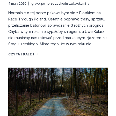
4 maja 2020
gravel
,
pomorze zachodnie
,
wkołokomina
Normalnie o tej porze pakowałbym się z Piotrkiem na
Race Through Poland. Ostatnie poprawki trasy, sprzętu,
przeliczanie batonów, sprawdzanie 3 różnych prognoz.
Chyba w tym roku nie sypałoby śniegiem, a Uwe Kolarz
nie musiałby nas ratować przed marznącym zjazdem ze
Stogu Izerskiego. Mimo tego, że w tym roku nie…
RTP
CZYTAJ DALEJ
2019
COVID
LOCKDOWN
EDITION