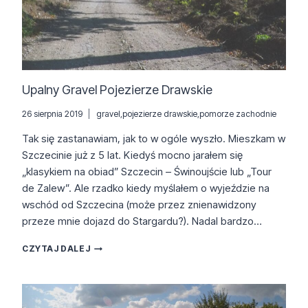
Upalny Gravel Pojezierze Drawskie
26 sierpnia 2019
gravel
,
pojezierze drawskie
,
pomorze zachodnie
Tak się zastanawiam, jak to w ogóle wyszło. Mieszkam w
Szczecinie już z 5 lat. Kiedyś mocno jarałem się
„klasykiem na obiad” Szczecin – Świnoujście lub „Tour
de Zalew”. Ale rzadko kiedy myślałem o wyjeździe na
wschód od Szczecina (może przez znienawidzony
przeze mnie dojazd do Stargardu?). Nadal bardzo…
UPALNY
CZYTAJ DALEJ
GRAVEL
POJEZIERZE
DRAWSKIE