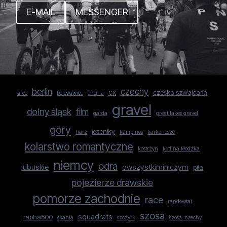
E-MAIL
MESSENGER
berlin
czechy
cx
czeska szwajcaria
arco
bolesławiec
chojna
gravel
dolny śląsk
film
garda
great lakes gravel
góry
jeseniky
harz
kampinos
karkonosze
kolarstwo romantyczne
kostrzyn
kotlina kłodzka
niemcy
odra
lubuskie
owszystkiminiczym
piła
pojezierze drawskie
pomorze zachodnie
race
randowtal
szosa
squadrats
rapha500
skania
szczyrk
szosa. czechy