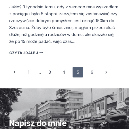
Jakieś 3 tygodnie temu, gdy z samego rana wyszedłem
z pociągu i było 5 stopni, zacząłem się zastanawiać czy
rzeczywiście dobrym pomysłem jest cisnąć 150km do
Szczecina. Żeby było śmieszniej, mogłem przeczekać
dłużej niż godzinę u rodziców w domu, ale okazało się,
że po 15 może padać, więc czas…
SZCZECIN
CZYTAJ DALEJ
GRAN
FONDO
Nawigacja
Poprzednia
Następna
1
…
3
4
5
6
strona
strona
strony
Napisz do mnie