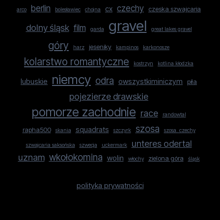
berlin
czechy
cx
czeska szwajcaria
arco
bolesławiec
chojna
gravel
dolny śląsk
film
garda
great lakes gravel
góry
jeseniky
harz
kampinos
karkonosze
kolarstwo romantyczne
kostrzyn
kotlina kłodzka
niemcy
odra
lubuskie
owszystkiminiczym
piła
pojezierze drawskie
pomorze zachodnie
race
randowtal
szosa
squadrats
rapha500
skania
szczyrk
szosa. czechy
unteres odertal
szwajcaria saksońska
szwecja
uckermark
uznam
wkołokomina
wolin
zielona góra
włochy
śląsk
polityka prywatności