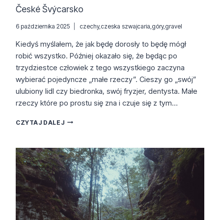
České Švýcarsko
6 października 2025
czechy
,
czeska szwajcaria
,
góry
,
gravel
Kiedyś myślałem, że jak będę dorosły to będę mógł
robić wszystko. Później okazało się, że będąc po
trzydziestce człowiek z tego wszystkiego zaczyna
wybierać pojedyncze „małe rzeczy”. Cieszy go „swój”
ulubiony lidl czy biedronka, swój fryzjer, dentysta. Małe
rzeczy które po prostu się zna i czuje się z tym…
ČESKÉ
CZYTAJ DALEJ
ŠVÝCARSKO