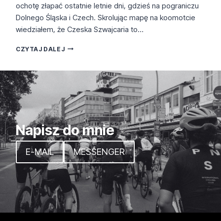
ochotę złapać ostatnie letnie dni, gdzieś na pograniczu
Dolnego Śląska i Czech. Skrolując mapę na koomotcie
wiedziałem, że Czeska Szwajcaria to…
CZESKA
CZYTAJ DALEJ
SZWAJCARIA:
KRÁSNÁ
LÍPA
Napisz do mnie
E-MAIL
MESSENGER