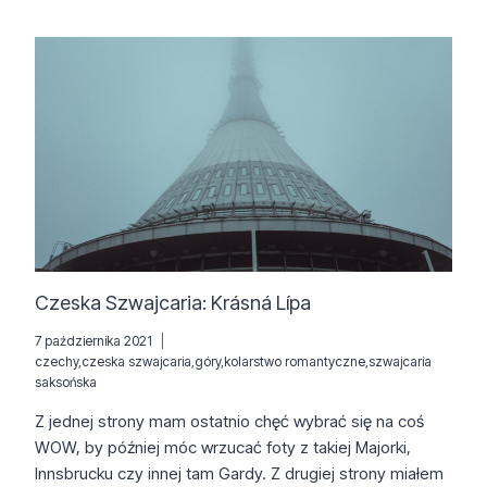
/
SÄCHSISCHE
SCHWEIZ
Czeska Szwajcaria: Krásná Lípa
7 października 2021
czechy
,
czeska szwajcaria
,
góry
,
kolarstwo romantyczne
,
szwajcaria
saksońska
Z jednej strony mam ostatnio chęć wybrać się na coś
WOW, by później móc wrzucać foty z takiej Majorki,
Innsbrucku czy innej tam Gardy. Z drugiej strony miałem