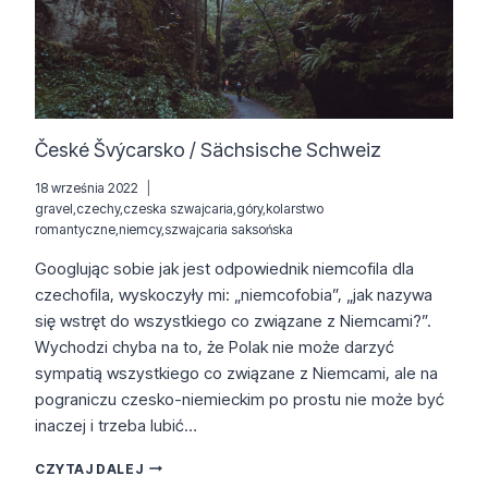
České Švýcarsko / Sächsische Schweiz
18 września 2022
gravel
,
czechy
,
czeska szwajcaria
,
góry
,
kolarstwo
romantyczne
,
niemcy
,
szwajcaria saksońska
Googlując sobie jak jest odpowiednik niemcofila dla
czechofila, wyskoczyły mi: „niemcofobia”, „jak nazywa
się wstręt do wszystkiego co związane z Niemcami?”.
Wychodzi chyba na to, że Polak nie może darzyć
sympatią wszystkiego co związane z Niemcami, ale na
pograniczu czesko-niemieckim po prostu nie może być
inaczej i trzeba lubić…
ČESKÉ
CZYTAJ DALEJ
ŠVÝCARSKO