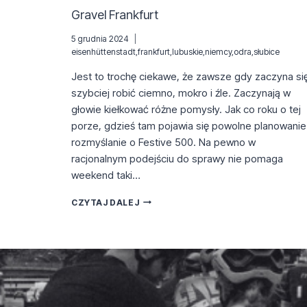
Gravel Frankfurt
5 grudnia 2024
eisenhüttenstadt
,
frankfurt
,
lubuskie
,
niemcy
,
odra
,
słubice
Jest to trochę ciekawe, że zawsze gdy zaczyna si
szybciej robić ciemno, mokro i źle. Zaczynają w
głowie kiełkować różne pomysły. Jak co roku o tej
porze, gdzieś tam pojawia się powolne planowanie 
rozmyślanie o Festive 500. Na pewno w
racjonalnym podejściu do sprawy nie pomaga
weekend taki…
GRAVEL
CZYTAJ DALEJ
FRANKFURT