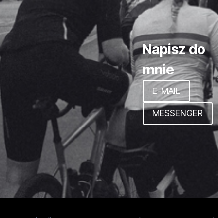
Napisz do
mnie
E-MAIL
MESSENGER