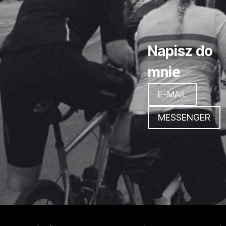
Napisz do
mnie
E-MAIL
MESSENGER