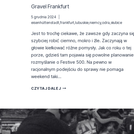
Gravel Frankfurt
5 grudnia 2024
eisenhüttenstadt
,
frankfurt
,
lubuskie
,
niemcy
,
odra
,
słubice
Jest to trochę ciekawe, że zawsze gdy zaczyna si
szybciej robić ciemno, mokro i źle. Zaczynają w
głowie kiełkować różne pomysły. Jak co roku o tej
porze, gdzieś tam pojawia się powolne planowanie 
rozmyślanie o Festive 500. Na pewno w
racjonalnym podejściu do sprawy nie pomaga
weekend taki…
GRAVEL
CZYTAJ DALEJ
FRANKFURT