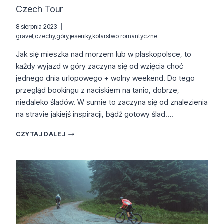
Czech Tour
8 sierpnia 2023
gravel
,
czechy
,
góry
,
jeseniky
,
kolarstwo romantyczne
Jak się mieszka nad morzem lub w płaskopolsce, to
każdy wyjazd w góry zaczyna się od wzięcia choć
jednego dnia urlopowego + wolny weekend. Do tego
przegląd bookingu z naciskiem na tanio, dobrze,
niedaleko śladów. W sumie to zaczyna się od znalezienia
na stravie jakiejś inspiracji, bądź gotowy ślad….
CZECH
CZYTAJ DALEJ
TOUR