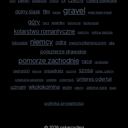
berlin
czechy
cx
czeska szwajcaria
arco
bolesławiec
chojna
gravel
dolny śląsk
film
garda
great lakes gravel
góry
jeseniky
harz
kampinos
karkonosze
kolarstwo romantyczne
kostrzyn
kotlina kłodzka
niemcy
odra
lubuskie
owszystkiminiczym
piła
pojezierze drawskie
pomorze zachodnie
race
randowtal
szosa
squadrats
rapha500
skania
szczyrk
szosa. czechy
unteres odertal
szwajcaria saksońska
szwecja
uckermark
uznam
wkołokomina
wolin
zielona góra
włochy
śląsk
polityka prywatności
© 2026 oskarcycling