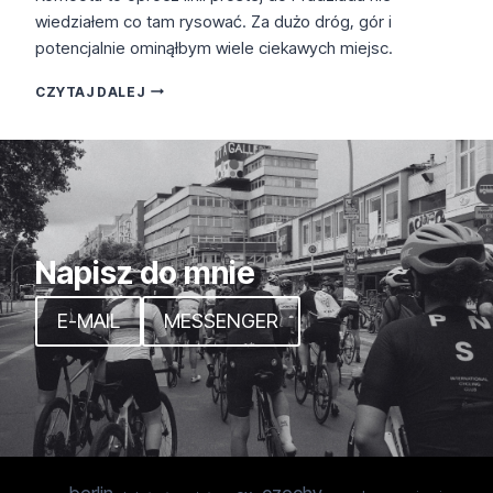
wiedziałem co tam rysować. Za dużo dróg, gór i
potencjalnie ominąłbym wiele ciekawych miejsc.
JESENIKY
CZYTAJ DALEJ
Napisz do mnie
E-MAIL
MESSENGER