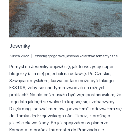
Jeseniky
6 lipca 2022
czechy
,
góry
,
gravel
,
jeseniky
,
kolarstwo romantyczne
Pomysł na Jeseniky pojawił się, jak to wszyscy super
blogerzy (a ja nie) pojechali na ustawkę. Po Czeskiej
Szwajcarii myślałem, kurwa co tam może być takiego
EKSTRA, żeby się nad tym rozwodzić na różnych
profilach? No ale coś musiało być więc postanowiłem, że
tego lata jak będzie wolne to kopsnę się i zobaczymy.
Dzięki magii soszial mediów „poznałem” i odezwałem się
do Tomka Jędrzejewskiego i Ani Tkocz, z prośbą o
jakieś ciekawe ślady. Bo jak spojrzałem w planerze
Komoota to oprócz linii prostej do Pradziada nie