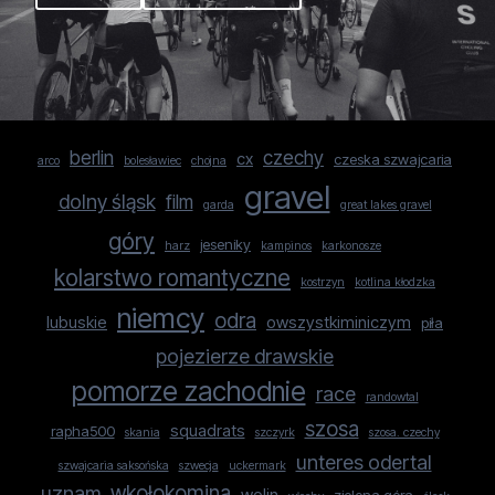
berlin
czechy
cx
czeska szwajcaria
arco
bolesławiec
chojna
gravel
dolny śląsk
film
garda
great lakes gravel
góry
jeseniky
harz
kampinos
karkonosze
kolarstwo romantyczne
kostrzyn
kotlina kłodzka
niemcy
odra
lubuskie
owszystkiminiczym
piła
pojezierze drawskie
pomorze zachodnie
race
randowtal
szosa
squadrats
rapha500
skania
szczyrk
szosa. czechy
unteres odertal
szwajcaria saksońska
szwecja
uckermark
uznam
wkołokomina