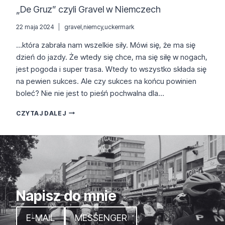
„De Gruz” czyli Gravel w Niemczech
22 maja 2024
gravel
,
niemcy
,
uckermark
…która zabrała nam wszelkie siły. Mówi się, że ma się
dzień do jazdy. Że wtedy się chce, ma się siłę w nogach,
jest pogoda i super trasa. Wtedy to wszystko składa się
na pewien sukces. Ale czy sukces na końcu powinien
boleć? Nie nie jest to pieśń pochwalna dla…
„DE
CZYTAJ DALEJ
GRUZ”
CZYLI
GRAVEL
W
NIEMCZECH
Napisz do mnie
E-MAIL
MESSENGER