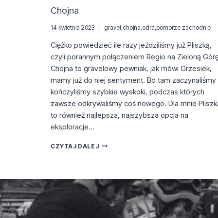
Chojna
14 kwietnia 2023
gravel
,
chojna
,
odra
,
pomorze zachodnie
Ciężko powiedzieć ile razy jeździliśmy już Pliszką,
czyli porannym połączeniem Regio na Zieloną Górę
Chojna to gravelowy pewniak, jak mówi Grzesiek,
mamy już do niej sentyment. Bo tam zaczynaliśmy 
kończyliśmy szybkie wyskoki, podczas których
zawsze odkrywaliśmy coś nowego. Dla mnie Pliszk
to również najlepsza, najszybsza opcja na
eksploracje…
CHOJNA
CZYTAJ DALEJ