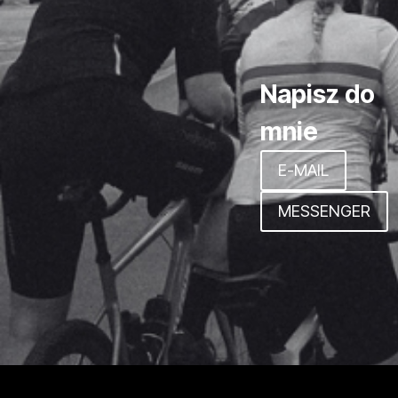
Napisz do
mnie
E-MAIL
MESSENGER