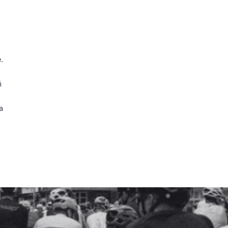
.
i
a