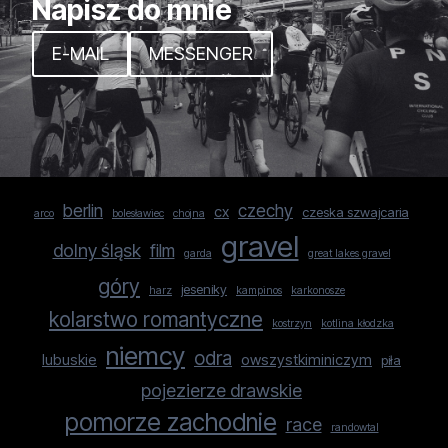
Napisz do mnie
E-MAIL
MESSENGER
berlin
czechy
cx
czeska szwajcaria
arco
bolesławiec
chojna
gravel
dolny śląsk
film
garda
great lakes gravel
góry
jeseniky
harz
kampinos
karkonosze
kolarstwo romantyczne
kostrzyn
kotlina kłodzka
niemcy
odra
lubuskie
owszystkiminiczym
piła
pojezierze drawskie
pomorze zachodnie
race
randowtal