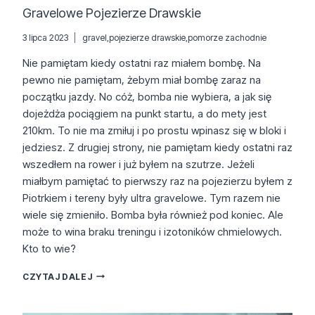
Gravelowe Pojezierze Drawskie
3 lipca 2023
gravel
,
pojezierze drawskie
,
pomorze zachodnie
Nie pamiętam kiedy ostatni raz miałem bombę. Na
pewno nie pamiętam, żebym miał bombę zaraz na
początku jazdy. No cóż, bomba nie wybiera, a jak się
dojeżdża pociągiem na punkt startu, a do mety jest
210km. To nie ma zmiłuj i po prostu wpinasz się w bloki i
jedziesz. Z drugiej strony, nie pamiętam kiedy ostatni raz
wszedłem na rower i już byłem na szutrze. Jeżeli
miałbym pamiętać to pierwszy raz na pojezierzu byłem z
Piotrkiem i tereny były ultra gravelowe. Tym razem nie
wiele się zmieniło. Bomba była również pod koniec. Ale
może to wina braku treningu i izotoników chmielowych.
Kto to wie?
GRAVELOWE
CZYTAJ DALEJ
POJEZIERZE
DRAWSKIE