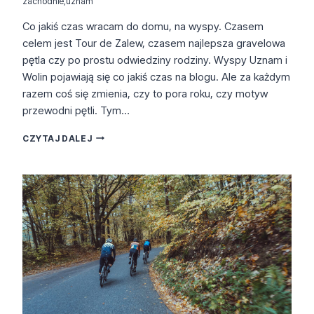
zachodnie
,
uznam
Co jakiś czas wracam do domu, na wyspy. Czasem
celem jest Tour de Zalew, czasem najlepsza gravelowa
pętla czy po prostu odwiedziny rodziny. Wyspy Uznam i
Wolin pojawiają się co jakiś czas na blogu. Ale za każdym
razem coś się zmienia, czy to pora roku, czy motyw
przewodni pętli. Tym…
WYSPY
CZYTAJ DALEJ
NIEZNANE:
UZNAM
I
WOLIN