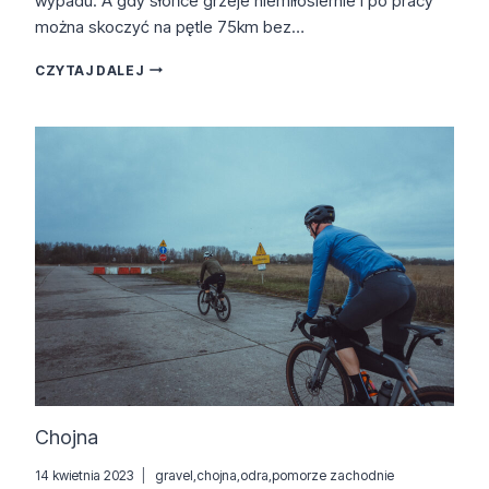
wypadu. A gdy słońce grzeje niemiłosiernie i po pracy
można skoczyć na pętle 75km bez…
CIAO
CZYTAJ DALEJ
GRAVEL!
CIAO
GARDA!
Chojna
14 kwietnia 2023
gravel
,
chojna
,
odra
,
pomorze zachodnie