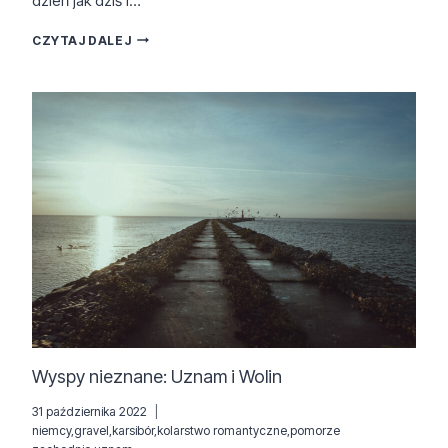
dzień jak dziś i…
MAŁA
CZYTAJ DALEJ
ISLANDIA:
GRAVELEM
PO
WOLINIE
Wyspy nieznane: Uznam i Wolin
31 października 2022
niemcy
,
gravel
,
karsibór
,
kolarstwo romantyczne
,
pomorze