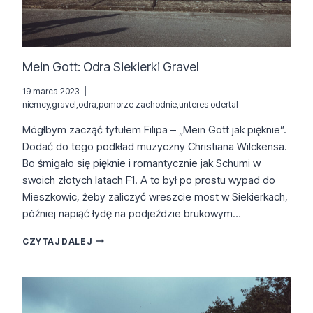
Mein Gott: Odra Siekierki Gravel
19 marca 2023
niemcy
,
gravel
,
odra
,
pomorze zachodnie
,
unteres odertal
Mógłbym zacząć tytułem Filipa – „Mein Gott jak pięknie”.
Dodać do tego podkład muzyczny Christiana Wilckensa.
Bo śmigało się pięknie i romantycznie jak Schumi w
swoich złotych latach F1. A to był po prostu wypad do
Mieszkowic, żeby zaliczyć wreszcie most w Siekierkach,
później napiąć łydę na podjeździe brukowym…
MEIN
CZYTAJ DALEJ
GOTT:
ODRA
SIEKIERKI
GRAVEL