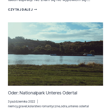
JESIENNIE
CZYTAJ DALEJ
PO
SIEDEM
SQUADRATÓW
Oder: Nationalpark Unteres Odertal
3 października 2022
niemcy
,
gravel
,
kolarstwo romantyczne
,
odra
,
unteres odertal