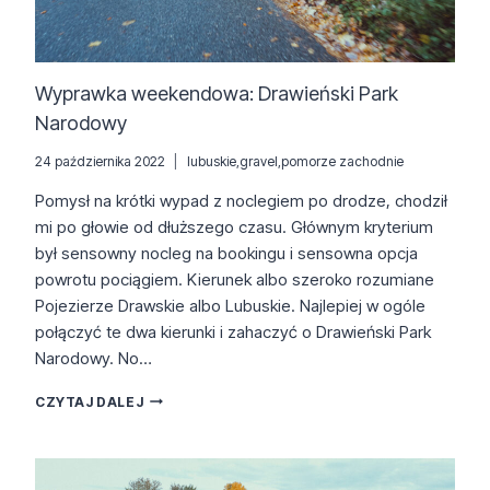
Wyprawka weekendowa: Drawieński Park
Narodowy
24 października 2022
lubuskie
,
gravel
,
pomorze zachodnie
Pomysł na krótki wypad z noclegiem po drodze, chodził
mi po głowie od dłuższego czasu. Głównym kryterium
był sensowny nocleg na bookingu i sensowna opcja
powrotu pociągiem. Kierunek albo szeroko rozumiane
Pojezierze Drawskie albo Lubuskie. Najlepiej w ogóle
połączyć te dwa kierunki i zahaczyć o Drawieński Park
Narodowy. No…
WYPRAWKA
CZYTAJ DALEJ
WEEKENDOWA:
DRAWIEŃSKI
PARK
NARODOWY