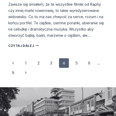
Zawsze się śmiałem, że te wszystkie filmiki od Raphy
czy innej marki rowerowej, to takie wyreżyserowane
widowisko. Co to ma nas chwycić za serce, rozum i na
końcu portfel. Te ciężkie, ciemne poranki, ubieranie się
na cebulkę i dramatyczna muzyka. Wszystko aby
stworzyć bajkę, baśń, marzenie o ciężkim, ale…
ODER:
CZYTAJ DALEJ
NATIONALPARK
UNTERES
ODERTAL
Nawigacja
Poprzednia
1
2
3
4
5
6
…
strona
strony
Następna
9
strona