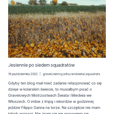
Jesiennie po siedem squadratów
16 października 2022
gravel
,
niemcy
,
odra
,
randowtal
,
squadrats
Gdyby ten blog miał mieć zadanie relacjonować co się
dzieje w kolarskim świecie, to musiałbym pisać o
Gravelowych Mistrzostwach Świata i Miedwia we
Włoszech. O imbie z Impą i rekordzie w godzinnej
jeździe Filippo Ganna na torze. Na szczęście nie mam
takich aspiracji. Nie znam się nie wypowiem się….