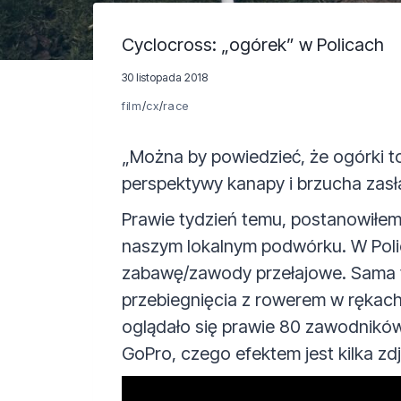
Cyclocross: „ogórek” w Policach
30 listopada 2018
film
/
cx
/
race
„Można by powiedzieć, że ogórki to
perspektywy kanapy i brzucha zasła
Prawie tydzień temu, postanowiłe
naszym lokalnym podwórku. W Polic
zabawę/zawody przełajowe. Sama t
przebiegnięcia z rowerem w rękach, 
oglądało się prawie 80 zawodników 
GoPro, czego efektem jest kilka zdjęć